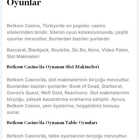
Oyunlar
Betkom Casino, Türkiye’de en popüler casino
sitelerinden biridir. Sitenin oyun koleksiyonunda, çeşitli
oyunlar mevcuttur. Bunlardan bazıları şunlardır:
Baccarat, Blackjack, Roulette, Sic Bo, Keno, Video Poker,
Slot Makineleri
Betkom Casino’da Oynanan Slot Makineleri
Betkom Casino’da, slot makinelerinin birçoğu mevcuttur.
Bunlardan bazıları şunlardır: Book of Dead, Starburst,
Gonzo’s Quest, Wolf Gold, Reactoonz. Slot makinelerinin
birçoğu, yüksek kazandırma oranlarına sahiptir. Ayrıca,
Betkom Casino, yeni üyelerine, hoşgeldiniz bonusu
sunar.
Betkom Casino’da Oynanan Table Oyunları
Betkom Casino’da, table oyunlarının birçoğu mevcuttur.