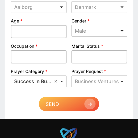
Aalborg
Denmark
Age
*
Gender
*
Male
Occupation
*
Marital Status
*
Prayer Category
*
Prayer Request
*
Success in Business
Business Ventures
SEND