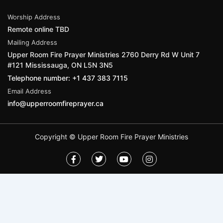
Worship Address
Remote online TBD
Mailing Address
Upper Room Fire Prayer Ministries 2760 Derry Rd W Unit 7
#121 Mississauga, ON L5N 3N5
Telephone number: +1 437 383 7115
Email Address
info@upperroomfireprayer.ca
Copyright © Upper Room Fire Prayer Ministries
F
T
Y
I
a
w
o
n
c
i
u
s
e
t
t
t
b
t
u
a
o
e
b
g
o
r
e
r
k
a
-
m