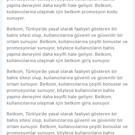
yapma deneyimi daha keyifli hale geliyor. Betkom,
kullanıcılarına ulaşmak için betkom promosyon kodu
sunuyor.
Betkom, Türkiye’de yasal olarak faaliyet gösteren bir
bahis sitesi olup, kullanıcılarına güvenli ve güvenilir bir
ortam sunuyor. Betkom, kullanıcılarına çeşitli bonuslar ve
promosyonlar sunuyor, böylece kullanıcıların bahis
yapma deneyimi daha keyifli hale geliyor. Betkom,
kullanıcılarına ulaşmak için betkom giriş sunuyor.
Betkom, Türkiye’de yasal olarak faaliyet gösteren bir
bahis sitesi olup, kullanıcılarına güvenli ve güvenilir bir
ortam sunuyor. Betkom, kullanıcılarına çeşitli bonuslar ve
promosyonlar sunuyor, böylece kullanıcıların bahis
yapma deneyimi daha keyifli hale geliyor. Betkom,
kullanıcılarına ulaşmak için betkom giris sunuyor.
Betkom, Türkiye’de yasal olarak faaliyet gösteren bir
bahis sitesi olup, kullanıcılarına güvenli ve güvenilir bir
ortam sunuyor. Betkom, kullanıcılarına çeşitli bonuslar ve
promosyonlar sunuyor, böylece kullanıcıların bahis