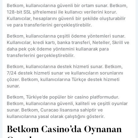
Betkom, kullanıcılarına güvenli bir ortam sunar. Betkom,
128-bit SSL şifrelemesi ile kullanıcı verilerini korur.
Kullanıcılar, hesaplarını güvenli bir şekilde oluşturabilir
ve para transferlerini gerçekleştirebilir.
Betkom, kullanıcılarına çeşitli ödeme yöntemleri sunar.
Kullanıcılar, kredi kartı, banka transferi, Neteller, Skrill ve
daha pek çok ödeme yöntemini kullanarak para
transferlerini gerçekleştirebilir.
Betkom, kullanıcılarına destek hizmeti sunar. Betkom,
7/24 destek hizmeti sunar ve kullanıcıların sorunlarını
çözer. Betkom, kullanıcılarına Türkçe destek hizmeti
sunar.
Betkom, Türkiye’de popüler bir casino platformudur.
Betkom, kullanıcılarına güvenli, kaliteli ve çeşitli oyunlar
sunar. Betkom, Curacao lisansına sahiptir ve
kullanıcılarına yasal olarak çalıştığını gösterir.
Betkom Casino’da Oynanan