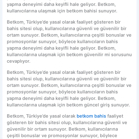
yapma deneyimi daha keyifli hale geliyor. Betkom,
kullanıcılarına ulaşmak için betkom bahisi sunuyor.
Betkom, Türkiye’de yasal olarak faaliyet gösteren bir
bahis sitesi olup, kullanıcılarına güvenli ve güvenilir bir
ortam sunuyor. Betkom, kullanıcılarına çeşitli bonuslar ve
promosyonlar sunuyor, böylece kullanıcıların bahis
yapma deneyimi daha keyifli hale geliyor. Betkom,
kullanıcılarına ulaşmak için betkom güvenilir mi sorusunu
cevaplıyor.
Betkom, Türkiye’de yasal olarak faaliyet gösteren bir
bahis sitesi olup, kullanıcılarına güvenli ve güvenilir bir
ortam sunuyor. Betkom, kullanıcılarına çeşitli bonuslar ve
promosyonlar sunuyor, böylece kullanıcıların bahis
yapma deneyimi daha keyifli hale geliyor. Betkom,
kullanıcılarına ulaşmak için betkom güncel giriş sunuyor.
Betkom, Türkiye’de yasal olarak
betkom bahis
faaliyet
gösteren bir bahis sitesi olup, kullanıcılarına güvenli ve
güvenilir bir ortam sunuyor. Betkom, kullanıcılarına
çeşitli bonuslar ve promosyonlar sunuyor, böylece