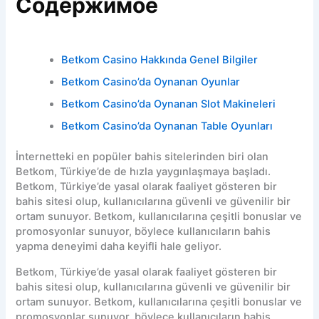
Содержимое
Betkom Casino Hakkında Genel Bilgiler
Betkom Casino’da Oynanan Oyunlar
Betkom Casino’da Oynanan Slot Makineleri
Betkom Casino’da Oynanan Table Oyunları
İnternetteki en popüler bahis sitelerinden biri olan
Betkom, Türkiye’de de hızla yaygınlaşmaya başladı.
Betkom, Türkiye’de yasal olarak faaliyet gösteren bir
bahis sitesi olup, kullanıcılarına güvenli ve güvenilir bir
ortam sunuyor. Betkom, kullanıcılarına çeşitli bonuslar ve
promosyonlar sunuyor, böylece kullanıcıların bahis
yapma deneyimi daha keyifli hale geliyor.
Betkom, Türkiye’de yasal olarak faaliyet gösteren bir
bahis sitesi olup, kullanıcılarına güvenli ve güvenilir bir
ortam sunuyor. Betkom, kullanıcılarına çeşitli bonuslar ve
promosyonlar sunuyor, böylece kullanıcıların bahis