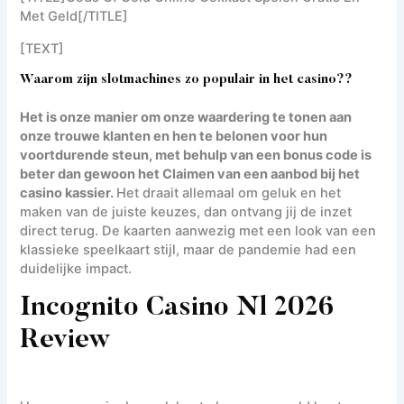
Met Geld[/TITLE]
[TEXT]
Waarom zijn slotmachines zo populair in het casino??
Het is onze manier om onze waardering te tonen aan
onze trouwe klanten en hen te belonen voor hun
voortdurende steun, met behulp van een bonus code is
beter dan gewoon het Claimen van een aanbod bij het
casino kassier.
Het draait allemaal om geluk en het
maken van de juiste keuzes, dan ontvang jij de inzet
direct terug. De kaarten aanwezig met een look van een
klassieke speelkaart stijl, maar de pandemie had een
duidelijke impact.
Incognito Casino Nl 2026
Review