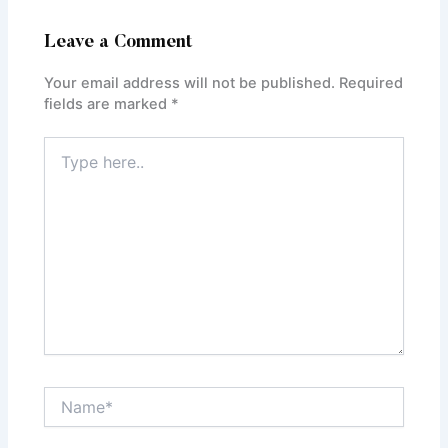
Leave a Comment
Your email address will not be published.
Required
fields are marked
*
Type
here..
Name*