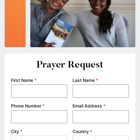
Prayer Request
First Name
*
Last Name
*
Phone Number
*
Email Address
*
City
*
Country
*