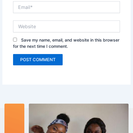
Email*
Website
Save my name, email, and website in this browser
for the next time I comment.