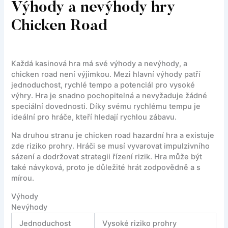
Výhody a nevýhody hry
Chicken Road
Každá kasinová hra má své výhody a nevýhody, a
chicken road není výjimkou. Mezi hlavní výhody patří
jednoduchost, rychlé tempo a potenciál pro vysoké
výhry. Hra je snadno pochopitelná a nevyžaduje žádné
speciální dovednosti. Díky svému rychlému tempu je
ideální pro hráče, kteří hledají rychlou zábavu.
Na druhou stranu je chicken road hazardní hra a existuje
zde riziko prohry. Hráči se musí vyvarovat impulzivního
sázení a dodržovat strategii řízení rizik. Hra může být
také návyková, proto je důležité hrát zodpovědně a s
mírou.
Výhody
Nevýhody
Jednoduchost
Vysoké riziko prohry