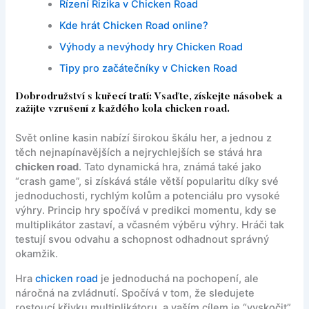
Řízení Rizika v Chicken Road
Kde hrát Chicken Road online?
Výhody a nevýhody hry Chicken Road
Tipy pro začátečníky v Chicken Road
Dobrodružství s kuřecí tratí: Vsaďte, získejte násobek a
zažijte vzrušení z každého kola chicken road.
Svět online kasin nabízí širokou škálu her, a jednou z
těch nejnapínavějších a nejrychlejších se stává hra
chicken road
. Tato dynamická hra, známá také jako
“crash game”, si získává stále větší popularitu díky své
jednoduchosti, rychlým kolům a potenciálu pro vysoké
výhry. Princip hry spočívá v predikci momentu, kdy se
multiplikátor zastaví, a včasném výběru výhry. Hráči tak
testují svou odvahu a schopnost odhadnout správný
okamžik.
Hra
chicken road
je jednoduchá na pochopení, ale
náročná na zvládnutí. Spočívá v tom, že sledujete
rostoucí křivku multiplikátoru, a vaším cílem je “vyskočit”