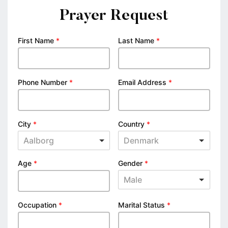
Prayer Request
First Name
*
Last Name
*
Phone Number
*
Email Address
*
City
*
Country
*
Aalborg
Denmark
Age
*
Gender
*
Male
Occupation
*
Marital Status
*