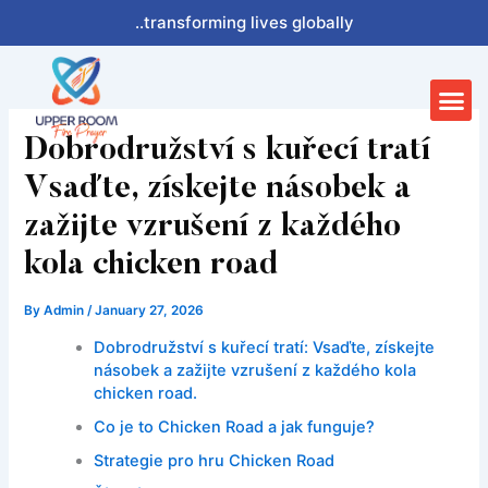
Skip
..transforming lives globally
to
content
Me
Dobrodružství s kuřecí tratí
Vsaďte, získejte násobek a
zažijte vzrušení z každého
kola chicken road
By
Admin
/
January 27, 2026
Dobrodružství s kuřecí tratí: Vsaďte, získejte
násobek a zažijte vzrušení z každého kola
chicken road.
Co je to Chicken Road a jak funguje?
Strategie pro hru Chicken Road