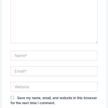
Name*
Email*
Website
Save my name, email, and website in this browser
for the next time I comment.