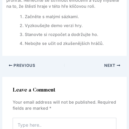
prohrát. Nenechte se strhnout emocemi a vždy myslete
na to, že štěstí hraje v této hře klíčovou roli.
Začněte s malými sázkami.
Vyzkoušejte demo verzi hry.
Stanovte si rozpočet a dodržujte ho.
Nebojte se učit od zkušenějších hráčů.
PREVIOUS
NEXT
Leave a Comment
Your email address will not be published.
Required
fields are marked
*
Type
here..