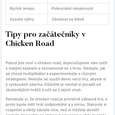
Rychlé tempo
Potenciální návykovost
Vysoké výhry
Závislost na štěstí
Tipy pro začátečníky v
Chicken Road
Pokud jste noví v chicken road, doporučujeme vám začít
s malými sázkami a seznamovat se s hrou. Sledujte, jak
se chová multiplikátor a experimentujte s různými
strategiemi. Nebojte se využít demo verzi hry, abyste si
ji vyzkoušeli zdarma. Důležité je nechat si poradit od
zkušenějších hráčů a učit se z jejich chyb.
Pamatujte si, že chicken road je primárně zábavná hra, a
proto byste měli hrát zodpovědně a s mírou. Stanovte si
rozpočet a nikdy sázejte více, než si můžete dovolit