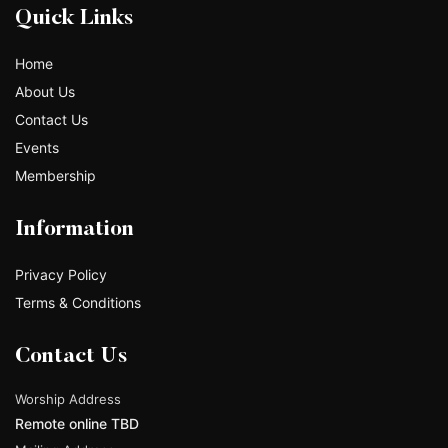
Quick Links
Home
About Us
Contact Us
Events
Membership
Information
Privacy Policy
Terms & Conditions
Contact Us
Worship Address
Remote online TBD