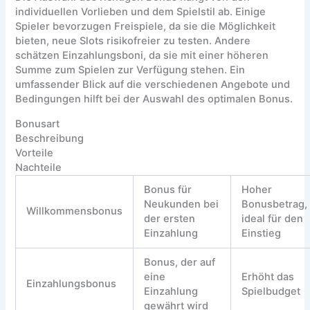
individuellen Vorlieben und dem Spielstil ab. Einige
Spieler bevorzugen Freispiele, da sie die Möglichkeit
bieten, neue Slots risikofreier zu testen. Andere
schätzen Einzahlungsboni, da sie mit einer höheren
Summe zum Spielen zur Verfügung stehen. Ein
umfassender Blick auf die verschiedenen Angebote und
Bedingungen hilft bei der Auswahl des optimalen Bonus.
Bonusart
Beschreibung
Vorteile
Nachteile
Bonus für
Hoher
Neukunden bei
Bonusbetrag,
Willkommensbonus
der ersten
ideal für den
Einzahlung
Einstieg
Bonus, der auf
eine
Erhöht das
Einzahlungsbonus
Einzahlung
Spielbudget
gewährt wird