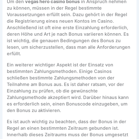
Um den
vegas hero casino bonus
in Anspruch nehmen
zu können, müssen in der Regel bestimmte
Voraussetzungen erfüllt sein. Dazu gehört in der Regel
die Registrierung eines neuen Kontos im Casino.
Anschließend ist oft eine erste Einzahlung erforderlich,
deren Höhe und Art je nach Bonus variieren können. Es
ist wichtig, die genauen Bedingungen des Bonus zu
lesen, um sicherzustellen, dass man alle Anforderungen
erfüllt.
Ein weiterer wichtiger Aspekt ist der Einsatz von
bestimmten Zahlungsmethoden. Einige Casinos
schließen bestimmte Zahlungsmethoden von der
Teilnahme am Bonus aus. Es ist daher ratsam, vor der
Einzahlung zu prüfen, ob die gewünschte
Zahlungsmethode akzeptiert wird. Darüber hinaus kann
es erforderlich sein, einen Bonuscode einzugeben, um
den Bonus zu aktivieren.
Es ist auch wichtig zu beachten, dass der Bonus in der
Regel an einen bestimmten Zeitraum gebunden ist.
Innerhalb dieses Zeitraums muss der Bonus umgesetzt