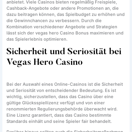
anbietet. Viele Casinos bieten regelmäßig Freispiele,
Cashback-Angebote oder andere Promotionen an, die
dazu beitragen können, das Spielbudget zu erhöhen und
die Gewinnchancen zu verbessern. Durch die
Kombination verschiedener Angebote und Strategien
lässt sich der vegas hero Casino Bonus maximieren und
das Spielerlebnis optimieren.
Sicherheit und Seriosität bei
Vegas Hero Casino
Bei der Auswahl eines Online-Casinos ist die Sicherheit
und Seriosität von entscheidender Bedeutung. Es ist
wichtig, sicherzustellen, dass das Casino über eine
gültige Glücksspiellizenz verfügt und von einer
renommierten Regulierungsbehörde überwacht wird.
Eine Lizenz garantiert, dass das Casino bestimmte
Standards einhält und seine Spieler fair behandelt.
Darüber hinaus sollten auch die Sicherheitsmaßnahmen