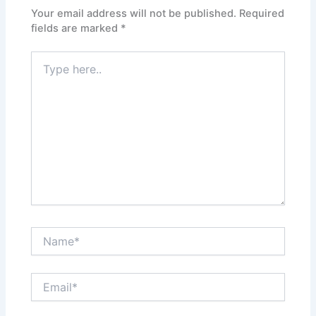
Your email address will not be published.
Required
fields are marked
*
Type
here..
Name*
Email*