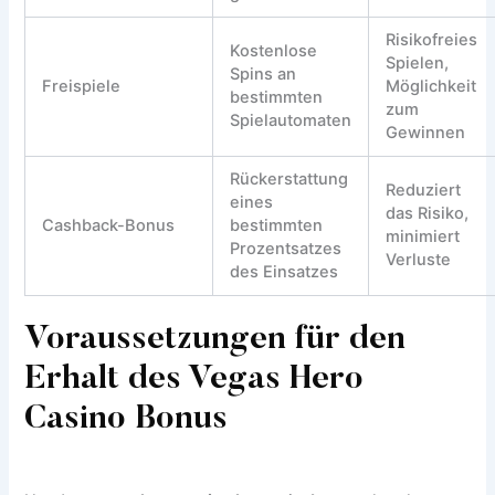
Risikofreies
Kostenlose
Spielen,
Spins an
Freispiele
Möglichkeit
bestimmten
zum
Spielautomaten
Gewinnen
Rückerstattung
Reduziert
eines
das Risiko,
Cashback-Bonus
bestimmten
minimiert
Prozentsatzes
Verluste
des Einsatzes
Voraussetzungen für den
Erhalt des Vegas Hero
Casino Bonus