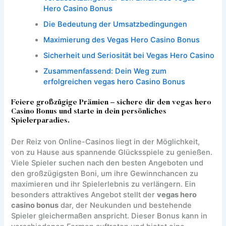
Hero Casino Bonus
Die Bedeutung der Umsatzbedingungen
Maximierung des Vegas Hero Casino Bonus
Sicherheit und Seriosität bei Vegas Hero Casino
Zusammenfassend: Dein Weg zum
erfolgreichen vegas hero Casino Bonus
Feiere großzügige Prämien – sichere dir den vegas hero
Casino Bonus und starte in dein persönliches
Spielerparadies.
Der Reiz von Online-Casinos liegt in der Möglichkeit,
von zu Hause aus spannende Glücksspiele zu genießen.
Viele Spieler suchen nach den besten Angeboten und
den großzügigsten Boni, um ihre Gewinnchancen zu
maximieren und ihr Spielerlebnis zu verlängern. Ein
besonders attraktives Angebot stellt der
vegas hero
casino bonus
dar, der Neukunden und bestehende
Spieler gleichermaßen anspricht. Dieser Bonus kann in