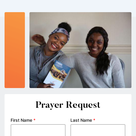
Prayer Request
First Name
*
Last Name
*