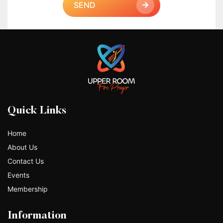
SEND
Quick Links
Home
About Us
Contact Us
Events
Membership
Information