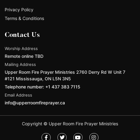
Privacy Policy
Terms & Conditions
Contact Us
Worship Address
Remote online TBD
Mailing Address
Upper Room Fire Prayer Ministries 2760 Derry Rd W Unit 7
#121 Mississauga, ON L5N 3N5
Telephone number: +1 437 383 7115
Email Address
info@upperroomfireprayer.ca
Copyright © Upper Room Fire Prayer Ministries
F
T
Y
I