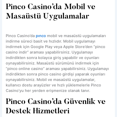
Pinco Casino’da Mobil ve
Masaüstü Uygulamalar
Pinco Casino’da
pınco
mobil ve masaüstü uygulamaları
indirme süreci basit ve hızlıdır. Mobil uygulamayı
indirmek için Google Play veya Apple Store’den “pinco
casino indir” araması yapabilirsiniz. Uygulamayı
indirdikten sonra kolayca giriş yapabilir ve oyunları
oynayabilirsiniz. Masaüstü sürümünü indirmek için
“pinco online casino” araması yapabilirsiniz. Uygulamayı
indirdikten sonra pinco casino girdişi yaparak oyunları
oynayabilirsiniz. Mobil ve masaüstü uygulamalar,
kullanıcı dostu arayüzler ve hızlı yüklemelerle Pinco
Casino’yu her yerden erişmenize olanak tanır.
Pinco Casino’da Güvenlik ve
Destek Hizmetleri