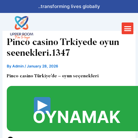
Skip
..transforming lives globally
to
content
Me
Pinco casino Trkiyede oyun
seenekleri.1347
By
Admin
/
January 28, 2026
Pinco casino Türkiye’de – oyun seçenekleri
OYNAMAK