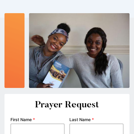
Prayer Request
First Name
*
Last Name
*