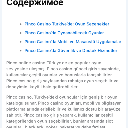
Содержимое
Pinco Casino Türkiye’de: Oyun Seçenekleri
Pinco Casino’da Oynanabilecek Oyunlar
Pinco Casino’da Mobil ve Masaüstü Uygulamalar
Pinco Casino’da Güvenlik ve Destek Hizmetleri
Pinco online casino Türkiye’de en popüler oyun
seviyesine ulaşmış. Pinco casino güncel giriş sayesinde,
kullanıcılar çeşitli oyunlar ve bonuslarla tanışabilirler.
Pinco casino giriş sayfasından rahatça oyun seçebilir ve
deneyimini keyifli hale getirebilirler.
Pinco casino, Türkiye’deki oyuncular için geniş bir oyun
kataloğu sunar. Pinco casino oyunları, mobil ve bilgisayar
platformalarında erişilebilir ve kullanıcı dostu bir arayüze
sahiptir. Pinco casino giriş yaparak, kullanıcılar çeşitli
kategorilerden oyun seçebilirler, bunlar arasında slot
oyunları, blackjack, poker, bakarat ve daha fazlası