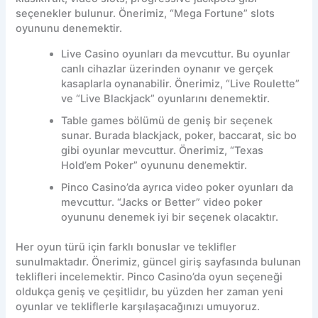
seçenekler bulunur. Önerimiz, “Mega Fortune” slots
oyununu denemektir.
Live Casino oyunları da mevcuttur. Bu oyunlar
canlı cihazlar üzerinden oynanır ve gerçek
kasaplarla oynanabilir. Önerimiz, “Live Roulette”
ve “Live Blackjack” oyunlarını denemektir.
Table games bölümü de geniş bir seçenek
sunar. Burada blackjack, poker, baccarat, sic bo
gibi oyunlar mevcuttur. Önerimiz, “Texas
Hold’em Poker” oyununu denemektir.
Pinco Casino’da ayrıca video poker oyunları da
mevcuttur. “Jacks or Better” video poker
oyununu denemek iyi bir seçenek olacaktır.
Her oyun türü için farklı bonuslar ve teklifler
sunulmaktadır. Önerimiz, güncel giriş sayfasında bulunan
teklifleri incelemektir. Pinco Casino’da oyun seçeneği
oldukça geniş ve çeşitlidır, bu yüzden her zaman yeni
oyunlar ve tekliflerle karşılaşacağınızı umuyoruz.