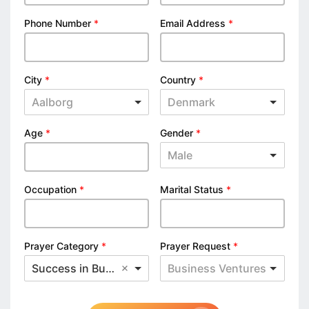
Phone Number
*
Email Address
*
City
*
Country
*
Aalborg
Denmark
Age
*
Gender
*
Male
Occupation
*
Marital Status
*
Prayer Category
*
Prayer Request
*
Success in Business
Business Ventures