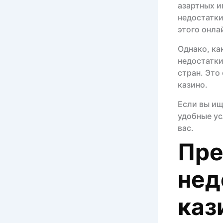
азартных и
недостатки
этого онла
Однако, ка
недостатки
стран. Это 
казино.
Если вы ищ
удобные ус
вас.
Пре
нед
каз