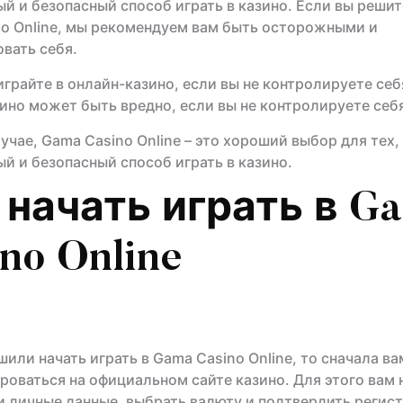
й и безопасный способ играть в казино. Если вы решит
o Online, мы рекомендуем вам быть осторожными и
вать себя.
играйте в онлайн-казино, если вы не контролируете себя
ино может быть вредно, если вы не контролируете себ
учае, Gama Casino Online – это хороший выбор для тех,
й и безопасный способ играть в казино.
 начать играть в G
no Online
шили начать играть в Gama Casino Online, то сначала в
роваться на официальном сайте казино. Для этого вам
и личные данные, выбрать валюту и подтвердить регис