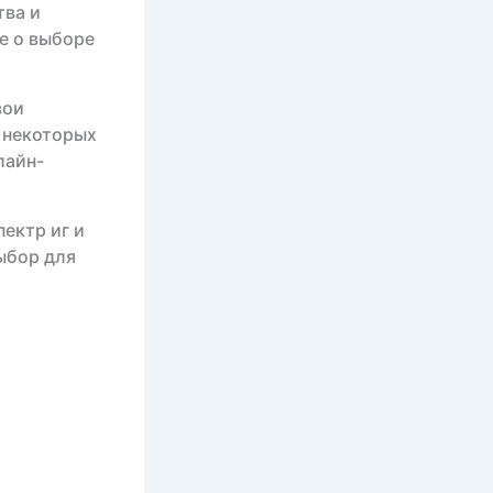
тва и
е о выборе
вои
з некоторых
лайн-
ектр иг и
выбор для