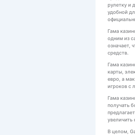
рулетку и 
удобной дл
официальн
Гама казин
одним из с
означает, 
средств.
Гама казин
карты, эле
евро, а ма
игроков с
Гама казин
получать б
предлагает
увеличить 
В целом, G