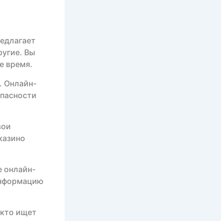
редлагает
ругие. Вы
е время.
. Онлайн-
опасности
вои
-казино
е онлайн-
информацию
 кто ищет