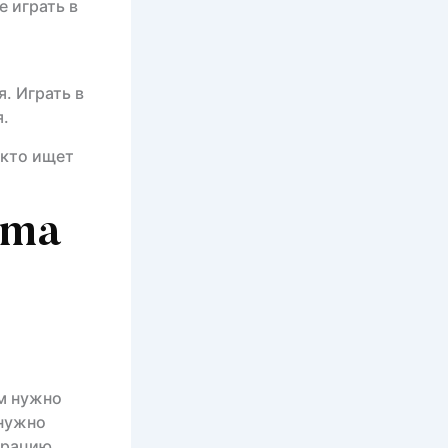
е играть в
. Играть в
я.
 кто ищет
ama
ам нужно
 нужно
трацию.