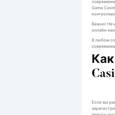
современны
Gama Casin
контролиро
Важно! Не 
онлайн-каз
В любом сл
современны
Как
Casi
Если вы ре
зарегистри
ввести сво