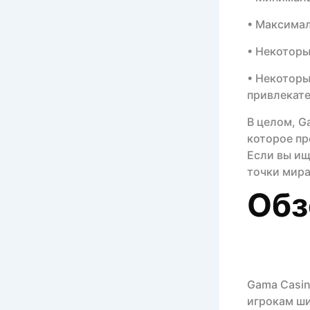
• Максимал
• Некоторы
• Некоторы
привлекат
В целом, G
которое пр
Если вы ищ
точки мира
Обз
Gama Casin
игрокам ши