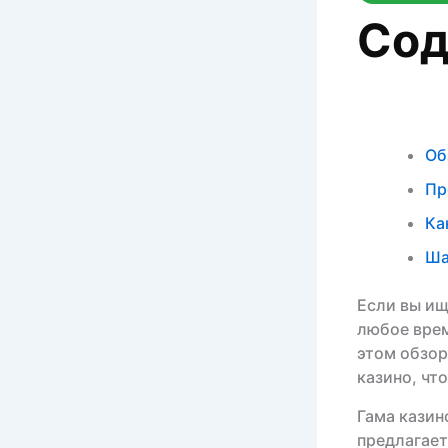
Со
Об
Пр
Ка
Ша
Если вы ищ
любое врем
этом обзор
казино, чт
Гама казин
предлагает