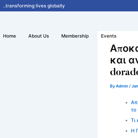
Skip
..transforming lives globally
to
content
Home
About Us
Membership
Events
Αποκ
και α
dorad
By
Admin
/
Jan
Απ
το
Τι
Η 