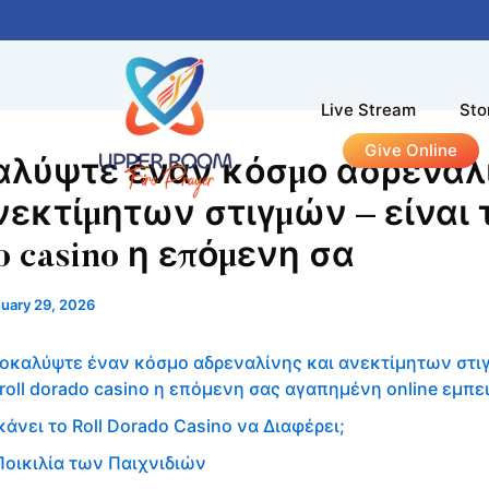
Live Stream
Sto
Give Online
αλύψτε έναν κόσμο αδρεναλ
νεκτίμητων στιγμών – είναι τ
o casino η επόμενη σα
uary 29, 2026
οκαλύψτε έναν κόσμο αδρεναλίνης και ανεκτίμητων στιγ
 roll dorado casino η επόμενη σας αγαπημένη online εμπει
 κάνει το Roll Dorado Casino να Διαφέρει;
Ποικιλία των Παιχνιδιών