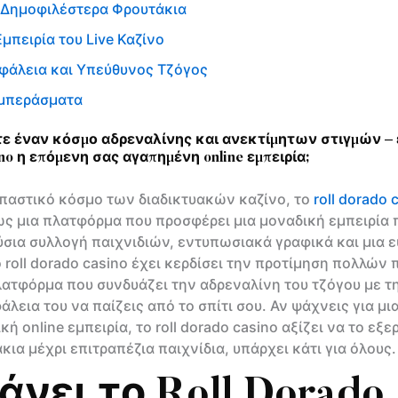
 Δημοφιλέστερα Φρουτάκια
Εμπειρία του Live Καζίνο
φάλεια και Υπεύθυνος Τζόγος
μπεράσματα
 έναν κόσμο αδρεναλίνης και ανεκτίμητων στιγμών – εί
no η επόμενη σας αγαπημένη online εμπειρία;
παστικό κόσμο των διαδικτυακών καζίνο, το
roll dorado 
ως μια πλατφόρμα που προσφέρει μια μοναδική εμπειρία π
ύσια συλλογή παιχνιδιών, εντυπωσιακά γραφικά και μια 
 roll dorado casino έχει κερδίσει την προτίμηση πολλών 
πλατφόρμα που συνδυάζει την αδρεναλίνη του τζόγου με τ
άλεια του να παίζεις από το σπίτι σου. Αν ψάχνεις για μι
ή online εμπειρία, το roll dorado casino αξίζει να το εξε
ια μέχρι επιτραπέζια παιχνίδια, υπάρχει κάτι για όλους.
κάνει το Roll Dorado