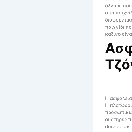
άλλους παίκ
από παιχνί
διαφορετικά
παιχνίδι πο
καζίνο είνα
Ασφ
Τζό
Η ασφάλεια 
Η πλατφόρμ
προσωπικών
αυστηρές πο
dorado cas