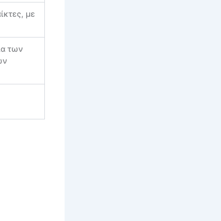
ίκτες, με
ία των
ων