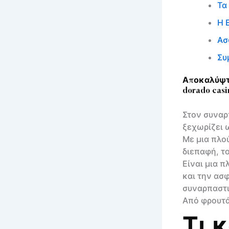
Τα
Η 
Ασ
Συ
Αποκαλύψτε
dorado casi
Στον συναρ
ξεχωρίζει 
Με μια πλο
διεπαφή, το
Είναι μια 
και την ασφ
συναρπαστικ
Από φρουτάκ
Τι 