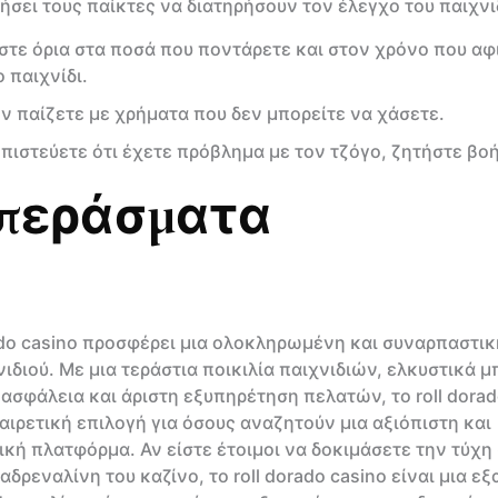
ήσει τους παίκτες να διατηρήσουν τον έλεγχο του παιχνι
στε όρια στα ποσά που ποντάρετε και στον χρόνο που α
ο παιχνίδι.
ν παίζετε με χρήματα που δεν μπορείτε να χάσετε.
 πιστεύετε ότι έχετε πρόβλημα με τον τζόγο, ζητήστε βοή
περάσματα
rado casino προσφέρει μια ολοκληρωμένη και συναρπαστικ
νιδιού. Με μια τεράστια ποικιλία παιχνιδιών, ελκυστικά 
ασφάλεια και άριστη εξυπηρέτηση πελατών, το roll dorad
ξαιρετική επιλογή για όσους αναζητούν μια αξιόπιστη και
κή πλατφόρμα. Αν είστε έτοιμοι να δοκιμάσετε την τύχη 
αδρεναλίνη του καζίνο, το roll dorado casino είναι μια εξ