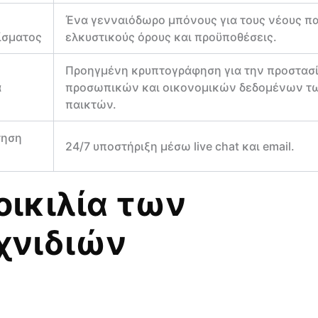
Ένα γενναιόδωρο μπόνους για τους νέους πα
ίσματος
ελκυστικούς όρους και προϋποθέσεις.
Προηγμένη κρυπτογράφηση για την προστασ
α
προσωπικών και οικονομικών δεδομένων τ
παικτών.
τηση
24/7 υποστήριξη μέσω live chat και email.
οικιλία των
χνιδιών