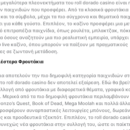
μεγαλύτερα πλεονεκτήματα του roll dorado casino είναι 
ων παιχνιδιών που προσφέρει. Από τα κλασικά φρουτάκια 
και τα σύμβολα, μέχρι τα πιο σύγχρονα και θεματικά παιχ
ι για κάθε γούστο. Επιπλέον, το καζίνο προσφέρει μια μ
πό επιτραπέζια παιχνίδια, όπως ρουλέτα, μπλακτζακ, πόκ
α όσους αναζητούν μια πιο ρεαλιστική εμπειρία, υπάρχει
υ live καζίνο, όπου μπορούν να παίξουν με πραγματικούς
ες σε ζωντανή μετάδοση.
λέστερα Φρουτάκια
ια αποτελούν την πιο δημοφιλή κατηγορία παιχνιδιών στ
 το roll dorado casino δεν αποτελεί εξαίρεση. Εδώ θα βρεί
υλλογή από φρουτάκια με διαφορετικά θέματα, γραφικά κ
ς. Μερικά από τα πιο δημοφιλή φρουτάκια περιλαμβάνουν
Gonzo’s Quest, Book of Dead, Mega Moolah και πολλά άλλα
προσφέρουν συναρπαστικές λειτουργίες μπόνους, δωρεά
 και προοδευτικά τζεκπότ. Επιπλέον, το roll dorado casi
συνεχώς νέα φρουτάκια στην συλλογή του, ώστε οι παίκτ