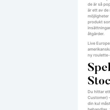
de är så po
är ett av d
möjligheter 
produkt som
insättninga
åtgärder.
Live Europe
amerikanska
ny roulette-
Spe
Sto
Du hittar e
Customer) –
din kul måst
behandlas. 