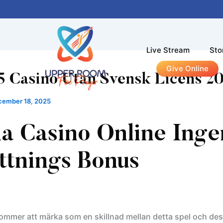
Live Stream
Sto
Give Online
5 Casino Utan Svensk Licens 2
cember 18, 2025
a Casino Online Inge
ttnings Bonus
ommer att märka som en skillnad mellan detta spel och des