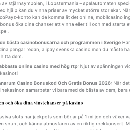
n av stjärnsymbolen, i Lobstermania – spelautomaten speci
d hjälp kan du vinna priser av mycket större storlekar. Nä
ecoPayz-konto kan de komma åt det online, mobilcasino in
bonus öka dina chanser att vinna eller till och med starta e
pel.
 de bästa casinobonusarna och programmen i Sverige
Har
 dina pengar redan, alipay svenska casino men du måste ha
 hitta dem.
abbaste online casino med hög rtp
: Njut av spänningen vi
 kasinot!
nnarum Casino Bonuskod Och Gratis Bonus 2026
: När det
linekasinon samarbetar vi bara med de bästa av dem, bara e
en och öka dina vinstchanser på kasino
ssiva slots har jackpots som börjar på 1 miljon och växer v
 en snurr, och känna atmosfären av en riktig rockkonsert. 