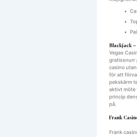
Ca
To
Pa
Blackjack –
Vegas Casin
gratissnurr 
casino utan
för att förv
pekskärm te
aktivt möte 
princip dens
på.
Frank Casin
Frank casin