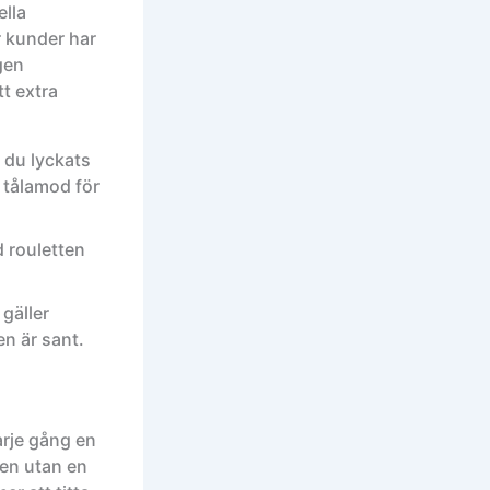
ella
r kunder har
gen
tt extra
 du lyckats
 tålamod för
d rouletten
 gäller
n är sant.
arje gång en
Men utan en