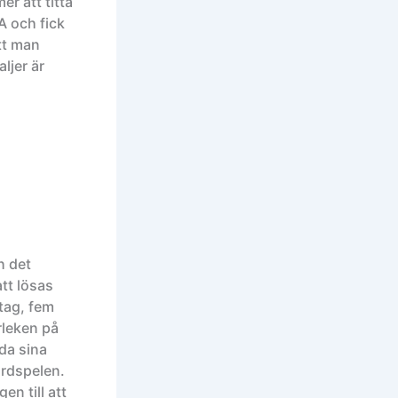
r att titta
A och fick
tt man
ljer är
h det
tt lösas
etag, fem
rleken på
nda sina
ardspelen.
n till att