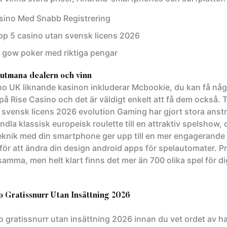
sino Med Snabb Registrering
pp 5 casino utan svensk licens 2026
i gow poker med riktiga pengar
 utmana dealern och vinn
o UK liknande kasinon inkluderar Mcbookie, du kan få någ
på Rise Casino och det är väldigt enkelt att få dem också. 
 svensk licens 2026 evolution Gaming har gjort stora anst
andla klassisk europeisk roulette till en attraktiv spelshow,
knik med din smartphone ger upp till en mer engagerande
för att ändra din design android apps för spelautomater. Pr
amma, men helt klart finns det mer än 700 olika spel för dig
o Gratissnurr Utan Insättning 2026
o gratissnurr utan insättning 2026 innan du vet ordet av ha