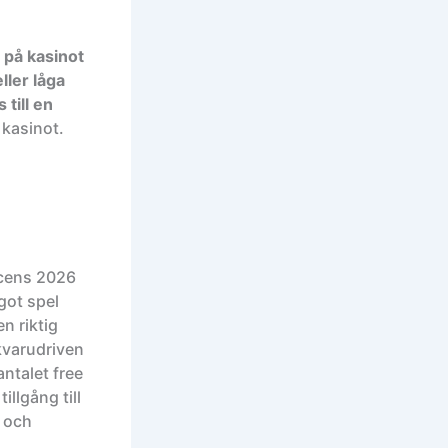
 på kasinot
ller låga
till en
 kasinot.
icens 2026
got spel
n riktig
ukvarudriven
ntalet free
llgång till
e och