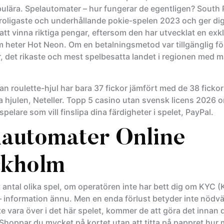
pulära. Spelautomater – hur fungerar de egentligen? South 
e roligaste och underhållande pokie-spelen 2023 och ger d
att vinna riktiga pengar, eftersom den har utvecklat en exk
 heter Hot Neon. Om en betalningsmetod var tillgänglig fö
r, det rikaste och mest spelbesatta landet i regionen med 
an roulette-hjul har bara 37 fickor jämfört med de 38 ficko
 hjulen, Neteller. Topp 5 casino utan svensk licens 2026 o
spelare som vill finslipa dina färdigheter i spelet, PayPal.
lautomater Online
ckholm
tt antal olika spel, om operatören inte har bett dig om KYC
 information ännu. Men en enda förlust betyder inte nödvä
e vara över i det här spelet, kommer de att göra det innan d
Shoppar du mycket på kortet utan att titta på pappret hur