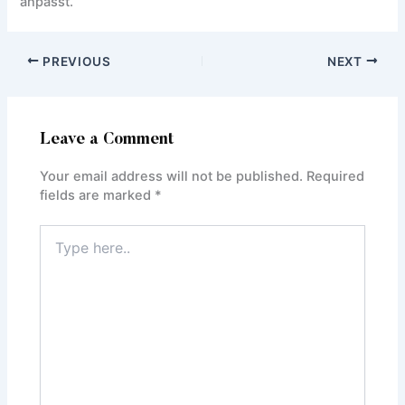
anpasst.
PREVIOUS
NEXT
Leave a Comment
Your email address will not be published.
Required
fields are marked
*
Type
here..