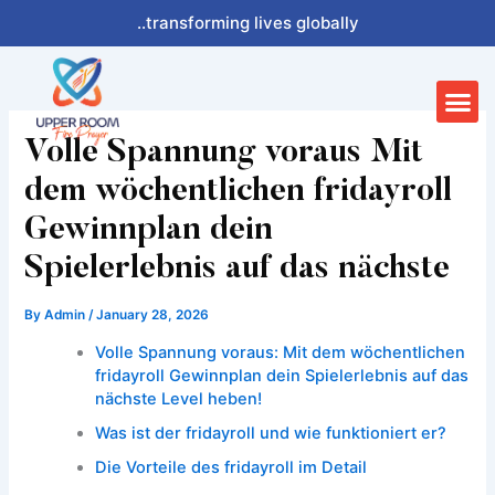
Skip
..transforming lives globally
to
content
Me
Volle Spannung voraus Mit
dem wöchentlichen fridayroll
Gewinnplan dein
Spielerlebnis auf das nächste
By
Admin
/
January 28, 2026
Volle Spannung voraus: Mit dem wöchentlichen
fridayroll Gewinnplan dein Spielerlebnis auf das
nächste Level heben!
Was ist der fridayroll und wie funktioniert er?
Die Vorteile des fridayroll im Detail