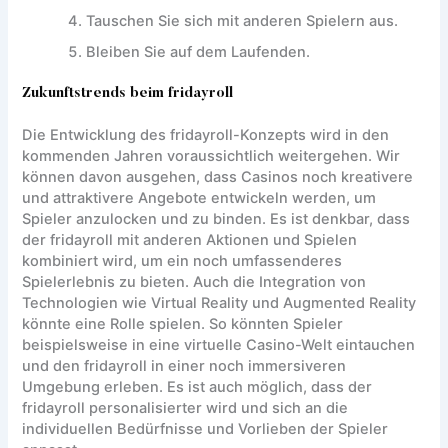
Tauschen Sie sich mit anderen Spielern aus.
Bleiben Sie auf dem Laufenden.
Zukunftstrends beim fridayroll
Die Entwicklung des fridayroll-Konzepts wird in den
kommenden Jahren voraussichtlich weitergehen. Wir
können davon ausgehen, dass Casinos noch kreativere
und attraktivere Angebote entwickeln werden, um
Spieler anzulocken und zu binden. Es ist denkbar, dass
der fridayroll mit anderen Aktionen und Spielen
kombiniert wird, um ein noch umfassenderes
Spielerlebnis zu bieten. Auch die Integration von
Technologien wie Virtual Reality und Augmented Reality
könnte eine Rolle spielen. So könnten Spieler
beispielsweise in eine virtuelle Casino-Welt eintauchen
und den fridayroll in einer noch immersiveren
Umgebung erleben. Es ist auch möglich, dass der
fridayroll personalisierter wird und sich an die
individuellen Bedürfnisse und Vorlieben der Spieler