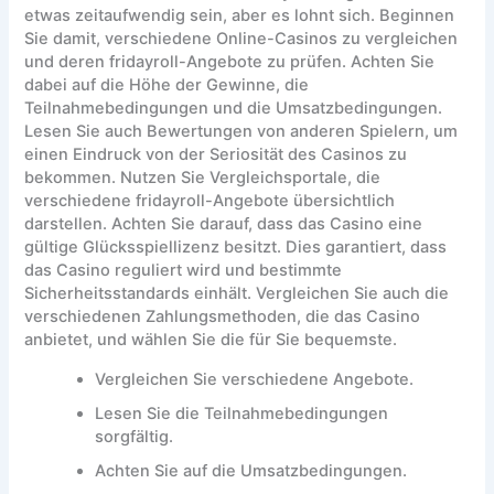
etwas zeitaufwendig sein, aber es lohnt sich. Beginnen
Sie damit, verschiedene Online-Casinos zu vergleichen
und deren fridayroll-Angebote zu prüfen. Achten Sie
dabei auf die Höhe der Gewinne, die
Teilnahmebedingungen und die Umsatzbedingungen.
Lesen Sie auch Bewertungen von anderen Spielern, um
einen Eindruck von der Seriosität des Casinos zu
bekommen. Nutzen Sie Vergleichsportale, die
verschiedene fridayroll-Angebote übersichtlich
darstellen. Achten Sie darauf, dass das Casino eine
gültige Glücksspiellizenz besitzt. Dies garantiert, dass
das Casino reguliert wird und bestimmte
Sicherheitsstandards einhält. Vergleichen Sie auch die
verschiedenen Zahlungsmethoden, die das Casino
anbietet, und wählen Sie die für Sie bequemste.
Vergleichen Sie verschiedene Angebote.
Lesen Sie die Teilnahmebedingungen
sorgfältig.
Achten Sie auf die Umsatzbedingungen.