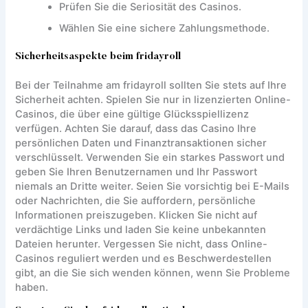
Prüfen Sie die Seriosität des Casinos.
Wählen Sie eine sichere Zahlungsmethode.
Sicherheitsaspekte beim fridayroll
Bei der Teilnahme am fridayroll sollten Sie stets auf Ihre
Sicherheit achten. Spielen Sie nur in lizenzierten Online-
Casinos, die über eine gültige Glücksspiellizenz
verfügen. Achten Sie darauf, dass das Casino Ihre
persönlichen Daten und Finanztransaktionen sicher
verschlüsselt. Verwenden Sie ein starkes Passwort und
geben Sie Ihren Benutzernamen und Ihr Passwort
niemals an Dritte weiter. Seien Sie vorsichtig bei E-Mails
oder Nachrichten, die Sie auffordern, persönliche
Informationen preiszugeben. Klicken Sie nicht auf
verdächtige Links und laden Sie keine unbekannten
Dateien herunter. Vergessen Sie nicht, dass Online-
Casinos reguliert werden und es Beschwerdestellen
gibt, an die Sie sich wenden können, wenn Sie Probleme
haben.