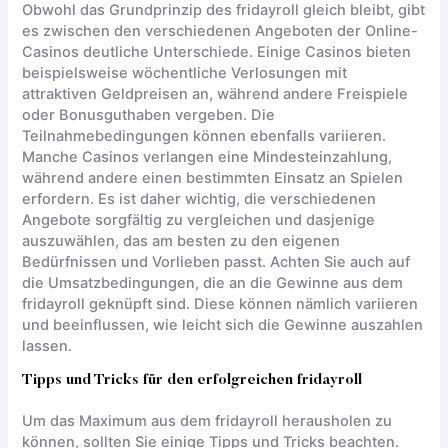
Obwohl das Grundprinzip des fridayroll gleich bleibt, gibt
es zwischen den verschiedenen Angeboten der Online-
Casinos deutliche Unterschiede. Einige Casinos bieten
beispielsweise wöchentliche Verlosungen mit
attraktiven Geldpreisen an, während andere Freispiele
oder Bonusguthaben vergeben. Die
Teilnahmebedingungen können ebenfalls variieren.
Manche Casinos verlangen eine Mindesteinzahlung,
während andere einen bestimmten Einsatz an Spielen
erfordern. Es ist daher wichtig, die verschiedenen
Angebote sorgfältig zu vergleichen und dasjenige
auszuwählen, das am besten zu den eigenen
Bedürfnissen und Vorlieben passt. Achten Sie auch auf
die Umsatzbedingungen, die an die Gewinne aus dem
fridayroll geknüpft sind. Diese können nämlich variieren
und beeinflussen, wie leicht sich die Gewinne auszahlen
lassen.
Tipps und Tricks für den erfolgreichen fridayroll
Um das Maximum aus dem fridayroll herausholen zu
können, sollten Sie einige Tipps und Tricks beachten.