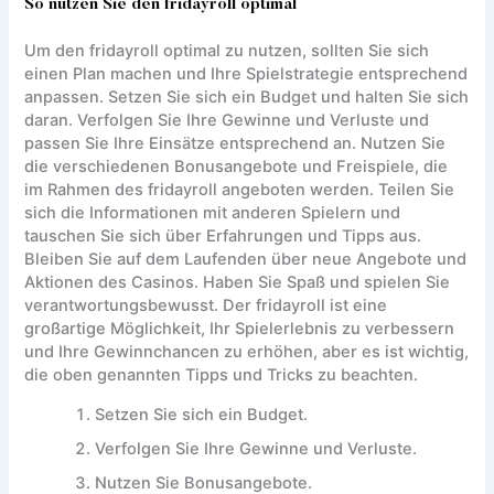
So nutzen Sie den fridayroll optimal
Um den fridayroll optimal zu nutzen, sollten Sie sich
einen Plan machen und Ihre Spielstrategie entsprechend
anpassen. Setzen Sie sich ein Budget und halten Sie sich
daran. Verfolgen Sie Ihre Gewinne und Verluste und
passen Sie Ihre Einsätze entsprechend an. Nutzen Sie
die verschiedenen Bonusangebote und Freispiele, die
im Rahmen des fridayroll angeboten werden. Teilen Sie
sich die Informationen mit anderen Spielern und
tauschen Sie sich über Erfahrungen und Tipps aus.
Bleiben Sie auf dem Laufenden über neue Angebote und
Aktionen des Casinos. Haben Sie Spaß und spielen Sie
verantwortungsbewusst. Der fridayroll ist eine
großartige Möglichkeit, Ihr Spielerlebnis zu verbessern
und Ihre Gewinnchancen zu erhöhen, aber es ist wichtig,
die oben genannten Tipps und Tricks zu beachten.
Setzen Sie sich ein Budget.
Verfolgen Sie Ihre Gewinne und Verluste.
Nutzen Sie Bonusangebote.