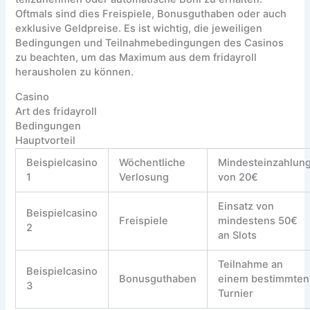
Oftmals sind dies Freispiele, Bonusguthaben oder auch
exklusive Geldpreise. Es ist wichtig, die jeweiligen
Bedingungen und Teilnahmebedingungen des Casinos
zu beachten, um das Maximum aus dem fridayroll
herausholen zu können.
Casino
Art des fridayroll
Bedingungen
Hauptvorteil
Beispielcasino
Wöchentliche
Mindesteinzahlun
1
Verlosung
von 20€
Einsatz von
Beispielcasino
Freispiele
mindestens 50€
2
an Slots
Teilnahme an
Beispielcasino
Bonusguthaben
einem bestimmten
3
Turnier